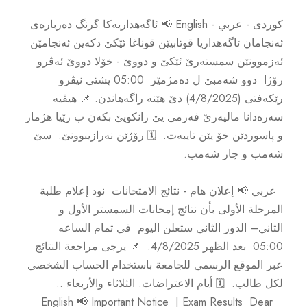
كوردى - عربي - English 📢 ئاگه‌هداریه‌كا گرنگ ده‌رباره‌ى
ئه‌نجامان ئاگه‌هداریا قوتابیێن قوناغا ئێکێ دكه‌ین ئه‌نجامێن
ئه‌زموونێن سمستەرێ ئێکێ و دووێ - خۆلا دووێ ئەڤرو
رۆژا دوو شەمبێ ل دەمژمێر 05:00 پشتی نیڤرو
رێكه‌فتى (4/8/2025) دێ هێنه‌ راگه‌هاندن. 📌 هیڤیه‌
سه‌ره‌دانا مالپه‌رێ فه‌رمى یێ زانكویێ بكه‌ن ب رێیا هژمار
و پاسوردێن خۆ یێن تایبه‌ت. 🗓️ رۆژێن نه‌رازیبوونێ: سێ
شەمب و چار شەمب.
عربي 📢 إعلان هام - نتائج الامتحانات نود إعلام طلبة
المرحلة الأولى بأن نتائج إمحانات السمستر الأول و
الثاني– الدور الثاني ستعلن اليوم في تمام الساعه
05:00 بعد الظهر 4/8/2025. 📌 يرجى مراجعة النتائج
عبر الموقع الرسمي للجامعة باستخدام الحساب الشخصي
لكل طالب. 🗓️ أيام الاعتراضات: الثلاثاء والأربعاء ..
English 📢 Important Notice | Exam Results Dear