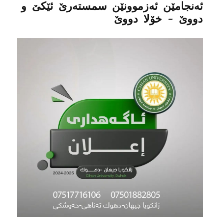
ئه‌نجامێن ئه‌زموونێن سمستەرێ ئێکێ و
دووێ - خۆلا دووێ