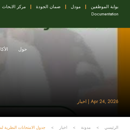
بوابة الموظفين
|
مودل
|
ضمان الجودة
|
مركز الابحاث
Documentation
حول
الأكا
Apr 24, 2026 | اخبار
الرئيسي
>
مدونة
>
اخبار
>
جدول الامتحانات النظرية لنصف 