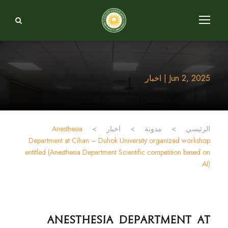
Jun 2, 2025 | اخبار
الرئيسي
>
مدونة
>
اخبار
>
Anesthesia
Department at Cihan – Duhok University organized workshop
entitled (Anesthesia Department Scientific competition based on
AI)
Anesthesia Department at